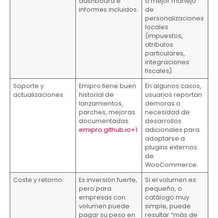
dashboard e
o mejor manejo
informes incluidos.
de
personalizaciones
locales
(impuestos,
atributos
particulares,
integraciones
fiscales).
Soporte y
Emipro tiene buen
En algunos casos,
actualizaciones
historial de
usuarios reportan
lanzamientos,
demoras o
parches, mejoras
necesidad de
documentadas.
desarrollos
emipro.github.io+1
adicionales para
adaptarse a
plugins externos
de
WooCommerce.
Coste y retorno
Es inversión fuerte,
Si el volumen es
pero para
pequeño, o
empresas con
catálogo muy
volumen puede
simple, puede
pagar su peso en
resultar “más de