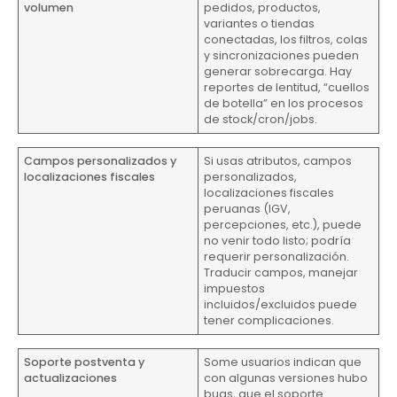
volumen
pedidos, productos,
variantes o tiendas
conectadas, los filtros, colas
y sincronizaciones pueden
generar sobrecarga. Hay
reportes de lentitud, “cuellos
de botella” en los procesos
de stock/cron/jobs.
Campos personalizados y
Si usas atributos, campos
localizaciones fiscales
personalizados,
localizaciones fiscales
peruanas (IGV,
percepciones, etc.), puede
no venir todo listo; podría
requerir personalización.
Traducir campos, manejar
impuestos
incluidos/excluidos puede
tener complicaciones.
Soporte postventa y
Some usuarios indican que
actualizaciones
con algunas versiones hubo
bugs, que el soporte