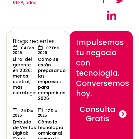
#ERP
,
odoo
Blogs recientes
Impulsemos
04 Feb
07 Ene
tu negocio
2026
2026
El rol del
Cómo se
con
gerente
están
en 2026:
preparando
tecnología.
menos
las
Conversemos
control,
empresas
más
para
hoy.
estrategia
competir en
2026
Consulta
24 Dic
17 Dic
2025
2025
Gratis
Embudo
Cómo la
de Ventas
tecnología
Digital:
omnicanal
Cómo
mejora la