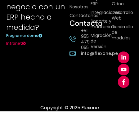
ERP
Odoo
negocio con un
Nosotros
Integraciones
Desarrollo
ERP hecho a
Contáctanos
Web
Soporte y
Contacto
medida?
mantenimiento
Desarrollo
+51
de
Migración
Programar demo
955
modulos
de
479
Intranet
Versión
055
info@flexone.pe
Copyright © 2025 Flexone​