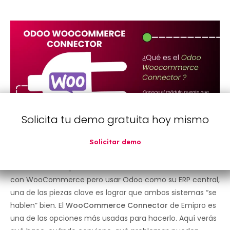
Solicita tu demo gratuita hoy mismo
Solicitar demo
Ronaldinho Farfan
octubre 30, 2025
8:30 am
Cuando una empresa en Perú decide tener tienda online
con WooCommerce pero usar Odoo como su ERP central,
una de las piezas clave es lograr que ambos sistemas “se
hablen” bien. El
WooCommerce Connector
de Emipro es
una de las opciones más usadas para hacerlo. Aquí verás