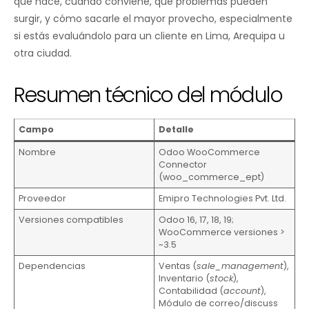
qué hace, cuándo conviene, qué problemas pueden
surgir, y cómo sacarle el mayor provecho, especialmente
si estás evaluándolo para un cliente en Lima, Arequipa u
otra ciudad.
Resumen técnico del módulo
Campo
Detalle
Nombre
Odoo WooCommerce
Connector
(woo_commerce_ept)
Proveedor
Emipro Technologies Pvt. Ltd.
Versiones compatibles
Odoo 16, 17, 18, 19;
WooCommerce versiones >
~3.5
Dependencias
Ventas (
sale_management
),
Inventario (
stock
),
Contabilidad (
account
),
Módulo de correo/discuss