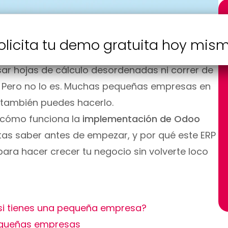
m
olicita tu demo gratuita hoy mis
 negocio en un solo lugar: ventas, inventario,
usar hojas de cálculo desordenadas ni correr de
 Pero no lo es. Muchas pequeñas empresas en
ú también puedes hacerlo.
o cómo funciona la
implementación de Odoo
itas saber antes de empezar, y por qué este ERP
ara hacer crecer tu negocio sin volverte loco
si tienes una pequeña empresa?
equeñas empresas