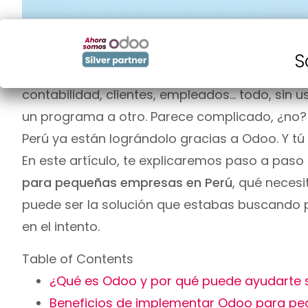
Ronaldinho Farfan
junio 24, 2025
10:05 p
S
Imagina que puedes tener todo el control de tu
contabilidad, clientes, empleados… todo, sin 
un programa a otro. Parece complicado, ¿no?
Perú ya están lográndolo gracias a Odoo. Y t
En este artículo, te explicaremos paso a pas
para pequeñas empresas en Perú
, qué neces
puede ser la solución que estabas buscando p
en el intento.
Table of Contents
¿Qué es Odoo y por qué puede ayudarte 
Beneficios de implementar Odoo para p