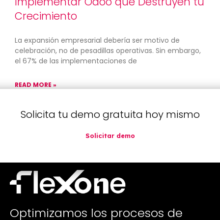
Implementar Odoo que Destruyen tu
Crecimiento
La expansión empresarial debería ser motivo de
celebración, no de pesadillas operativas. Sin embargo,
el 67% de las implementaciones de
READ MORE »
Solicita tu demo gratuita hoy mismo
agosto 20, 2025
No hay comentarios
Solicitar demo
Optimizamos los procesos de