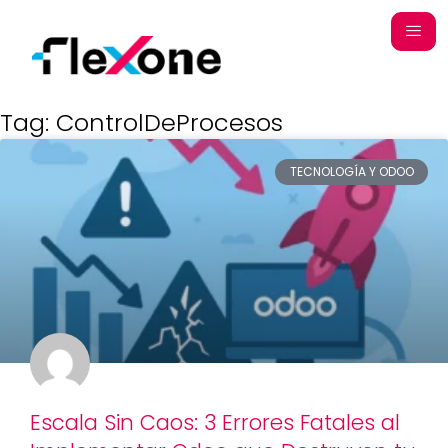
Tag: ControlDeProcesos
TECNOLOGÍA Y ODOO
Escala Sin Caos: 3 Errores Fatales al