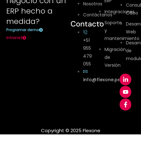
negocio con un
ERP
Nosotros
Consul
ERP hecho a
Integraciones
Odoo
Contáctanos
medida?
Contacto
Soporte
Desarr
Programar demo
y
Web
Intranet
mantenimiento
+51
Desarr
955
Migración
de
479
de
modul
055
Versión
info@flexone.pe
Copyright © 2025 Flexone​