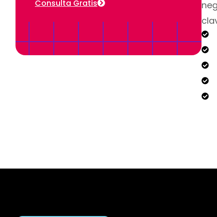
Consulta Gratis
neg
cla