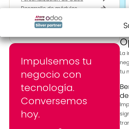
Desarrollo de módulos
Desarrollo de webs y app
S
Integración de Odoo
O
La 
Impulsemos tu
neg
negocio con
tu 
tecnología.
Be
de
Conversemos
Imp
hoy.
sig
tra