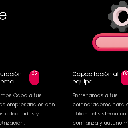
e
uración
02
Capacitación al
0
stema
equipo
mos Odoo a tus
Entrenamos a tus
os empresariales con
colaboradores para 
s adecuados y
utilicen el sistema co
trización.
confianza y autonomí