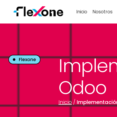
Inicio
Nosotros
Imple
Flexone
Odoo
Inicio
/
Implementació