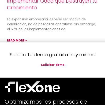
Implementar Odoo que Destruyen tu
Crecimiento
La expansión empresarial debería ser motivo de
celebración, no de pesadillas operativas. Sin embargo,
el 67% de las implementaciones de
READ MORE »
Solicita tu demo gratuita hoy mismo
agosto 20, 2025
No hay comentarios
Solicitar demo
Optimizamos los procesos de