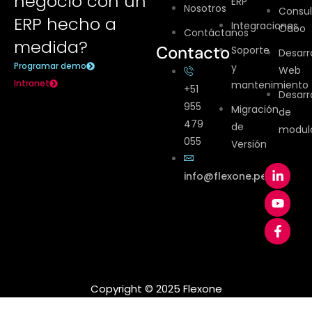
negocio con un
ERP
Nosotros
Consul
ERP hecho a
Integraciones
Odoo
Contáctanos
medida?
Contacto
Soporte
Desarr
Programar demo
y
Web
Intranet
mantenimiento
+51
Desarr
955
Migración
de
479
de
modul
055
Versión
info@flexone.pe
Copyright © 2025 Flexone​