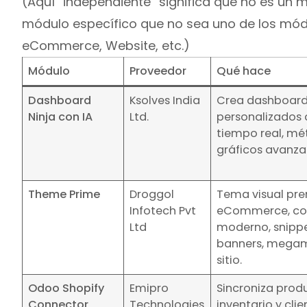
(Aquí “independiente” significa que no es un
módulo específico que no sea uno de los mód
eCommerce, Website, etc.)
Módulo
Proveedor
Qué hace
Dashboard
Ksolves India
Crea dashboards
Ninja con IA
Ltd.
personalizados 
tiempo real, mét
gráficos avanza
Theme Prime
Droggol
Tema visual pr
Infotech Pvt
eCommerce, co
Ltd
moderno, snippe
banners, megam
sitio.
Odoo Shopify
Emipro
Sincroniza prod
Connector
Technologies
inventario y cli