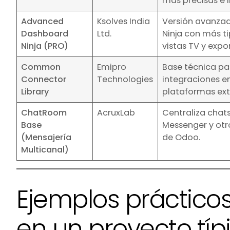
más precisas e i
Advanced
Ksolves India
Versión avanza
Dashboard
Ltd.
Ninja con más ti
Ninja (PRO)
vistas TV y expo
Common
Emipro
Base técnica pa
Connector
Technologies
integraciones e
Library
plataformas ext
ChatRoom
AcruxLab
Centraliza chat
Base
Messenger y otr
(Mensajería
de Odoo.
Multicanal)
Ejemplos práctico
en un proyecto típ