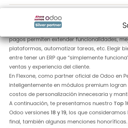
En el panorama actual de sistemas ERP, Odoo 
más potentes y flexibles para empresas de t
S
ventajas también es su
ecosistema de módul
pagos permiten extender funcionalidades, mejor
plataformas, automatizar tareas, etc. Elegir 
entre tener un ERP que “simplemente funciona”
ventas y experiencia del cliente.
En Flexone, como partner oficial de Odoo en Pe
inteligentemente en módulos premium logran 
costos de personalización innecesaria y manti
A continuación, te presentamos nuestro
Top 1
Odoo versiones
18 y 19
, los que consideramos 
final, también algunas menciones honoríficas.