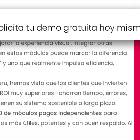
se ha convertido en una de las herramientas
odos los tamaños. Pero una de sus grandes
olicita tu demo gratuita hoy mis
os
desarrollados por terceros. Estos módulos
ar la experiencia visual, integrar otras
bien estos módulos puede marcar la diferencia
 y uno que realmente impulsa eficiencia,
rú, hemos visto que los clientes que invierten
ROI muy superiores—ahorran tiempo, errores,
enen su sistema sostenible a largo plazo.
0 de módulos pagos independientes
para
los más útiles, potentes y con buen respaldo. Al