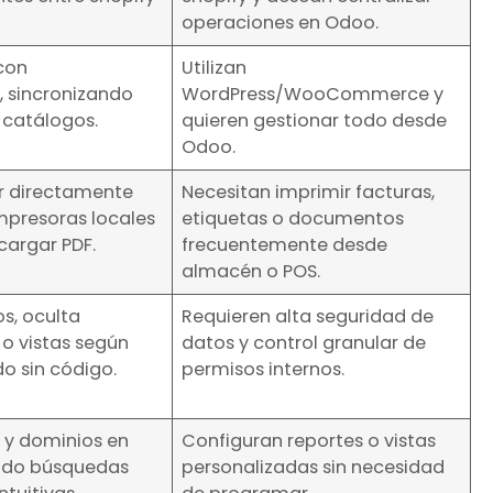
operaciones en Odoo.
con
Utilizan
sincronizando
WordPress/WooCommerce y
 catálogos.
quieren gestionar todo desde
Odoo.
r directamente
Necesitan imprimir facturas,
mpresoras locales
etiquetas o documentos
scargar PDF.
frecuentemente desde
almacén o POS.
s, oculta
Requieren alta seguridad de
o vistas según
datos y control granular de
do sin código.
permisos internos.
os y dominios en
Configuran reportes o vistas
endo búsquedas
personalizadas sin necesidad