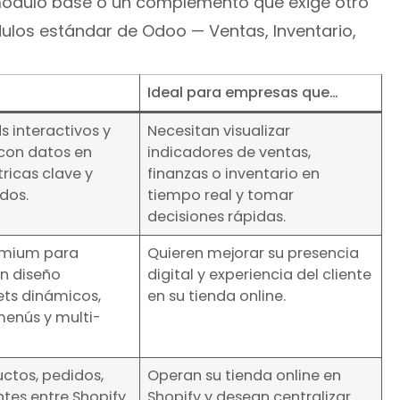
 módulo base o un complemento que exige otro
ulos estándar de Odoo — Ventas, Inventario,
Ideal para empresas que…
 interactivos y
Necesitan visualizar
con datos en
indicadores de ventas,
ricas clave y
finanzas o inventario en
dos.
tiempo real y tomar
decisiones rápidas.
emium para
Quieren mejorar su presencia
n diseño
digital y experiencia del cliente
ts dinámicos,
en su tienda online.
enús y multi-
uctos, pedidos,
Operan su tienda online en
entes entre Shopify
Shopify y desean centralizar