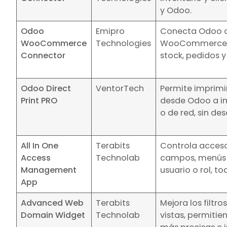
y Odoo.
Odoo
Emipro
Conecta Odoo 
WooCommerce
Technologies
WooCommerce, 
Connector
stock, pedidos y
Odoo Direct
VentorTech
Permite imprimi
Print PRO
desde Odoo a i
o de red, sin de
All In One
Terabits
Controla acceso
Access
Technolab
campos, menús 
Management
usuario o rol, to
App
Advanced Web
Terabits
Mejora los filtr
Domain Widget
Technolab
vistas, permiti