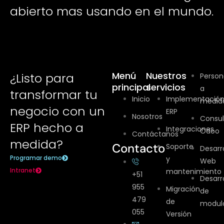
abierto mas usando en el mundo.
Menú
Nuestros
¿Listo para
Person
principal
servicios
a
transformar tu
Inicio
Implementació
medid
negocio con un
ERP
Nosotros
Consul
ERP hecho a
Integraciones
Odoo
Contáctanos
medida?
Contacto
Soporte
Desarr
Programar demo
y
Web
Intranet
mantenimiento
+51
Desarr
955
Migración
de
479
de
modul
055
Versión